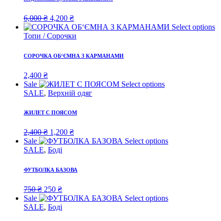
Original
Current
6,000
₴
4,200
₴
price
price
Select options
was:
is:
Топи / Сорочки
6,000 ₴.
4,200 ₴.
СОРОЧКА ОБ‘ЄМНА З КАРМАНАМИ
2,400
₴
Sale
Select options
SALE
,
Верхній одяг
ЖИЛЕТ С ПОЯСОМ
Original
Current
2,400
₴
1,200
₴
price
price
Sale
Select options
was:
is:
SALE
,
Боді
2,400 ₴.
1,200 ₴.
ФУТБОЛКА БАЗОВА
Original
Current
750
₴
250
₴
price
price
Sale
Select options
was:
is:
SALE
,
Боді
750 ₴.
250 ₴.