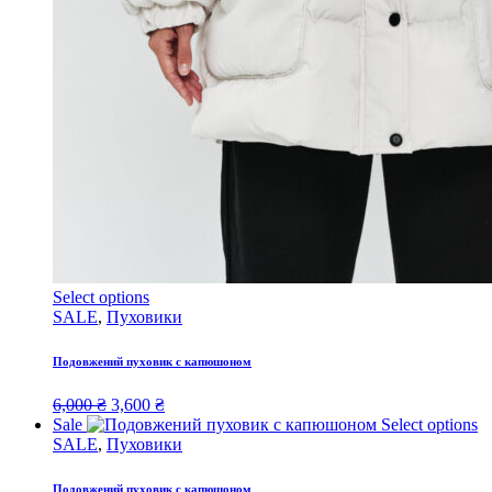
Select options
SALE
,
Пуховики
Подовжений пуховик с капюшоном
Original
Current
6,000
₴
3,600
₴
price
price
Sale
Select options
was:
is:
SALE
,
Пуховики
6,000 ₴.
3,600 ₴.
Подовжений пуховик с капюшоном