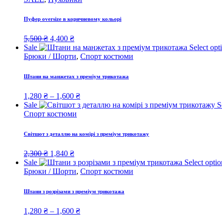
5,500 ₴.
3,300 ₴.
Пуфер oversize в коричневому кольорі
Original
Current
5,500
₴
4,400
₴
price
price
Sale
Select opt
was:
is:
Брюки / Шорти
,
Спорт костюми
5,500 ₴.
4,400 ₴.
Штани на манжетах з преміум трикотажа
Price
1,280
₴
–
1,600
₴
range:
Sale
S
1,280 ₴
Спорт костюми
through
1,600 ₴
Світшот з деталлю на комірі з преміум трикотажу
Original
Current
2,300
₴
1,840
₴
price
price
Sale
Select optio
was:
is:
Брюки / Шорти
,
Спорт костюми
2,300 ₴.
1,840 ₴.
Штани з розрізами з преміум трикотажа
Price
1,280
₴
–
1,600
₴
range: