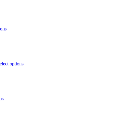
ions
elect options
ns