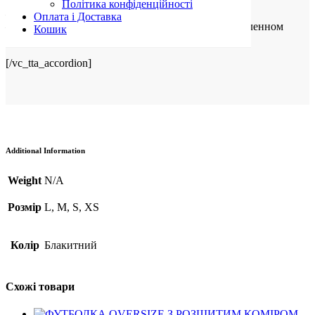
Політика конфіденційності
– Барабанная сушка
Оплата і Доставка
– Сушить на горизонтальной плоскости в расправленном
Кошик
состоянии
[/vc_tta_accordion]
Additional Information
Weight
N/A
Розмір
L, M, S, XS
Колір
Блакитний
Схожі товари