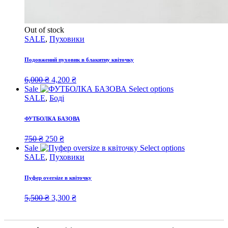
Out of stock
SALE
,
Пуховики
Подовжений пуховик в блакитну квіточку
Original
Current
6,000
₴
4,200
₴
price
price
Sale
Select options
was:
is:
SALE
,
Боді
6,000 ₴.
4,200 ₴.
ФУТБОЛКА БАЗОВА
Original
Current
750
₴
250
₴
price
price
Sale
Select options
was:
is:
SALE
,
Пуховики
750 ₴.
250 ₴.
Пуфер oversize в квіточку
Original
Current
5,500
₴
3,300
₴
price
price
was:
is:
5,500 ₴.
3,300 ₴.