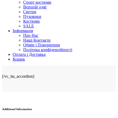
Плащівка 100%
Спорт костюми
біо пух 100%
Верхній одяг
Светри
Пуховики
ДОГЛЯД
Костюми
SALE
– Не стирать
Інформація
Про Нас
– Делікатне прання при температурі води 30°C зі
Наші Контакти
спеціальними м’ячиками
Обмін і Повернення
– Хімчистка
Політика конфіденційності
Оплата і Доставка
– Не відбілювати
Кошик
[/vc_tta_accordion]
Additional Information