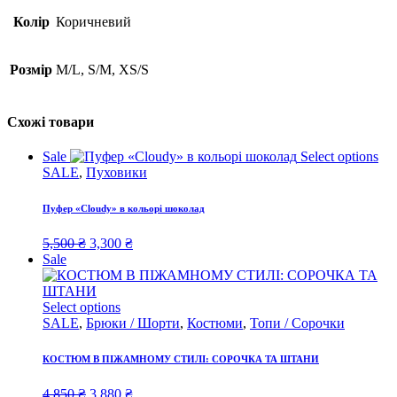
Колір
Коричневий
Розмір
M/L, S/M, XS/S
Схожі товари
Sale
Select options
SALE
,
Пуховики
Пуфер «Cloudy» в кольорі шоколад
Original
Current
5,500
₴
3,300
₴
price
price
Sale
was:
is:
5,500 ₴.
3,300 ₴.
Select options
SALE
,
Брюки / Шорти
,
Костюми
,
Топи / Сорочки
КОСТЮМ В ПІЖАМНОМУ СТИЛІ: СОРОЧКА ТА ШТАНИ
Original
Current
4,850
₴
3,880
₴