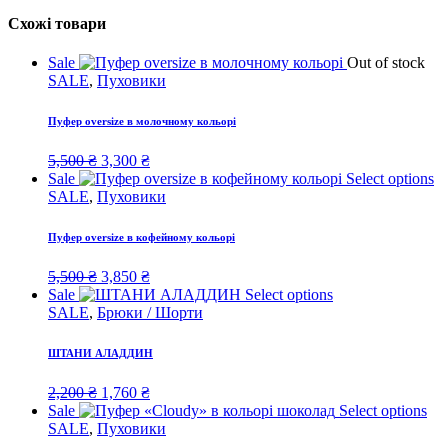
Схожі товари
Sale
Out of stock
SALE
,
Пуховики
Пуфер oversize в молочному кольорі
Original
Current
5,500
₴
3,300
₴
price
price
Sale
Select options
was:
is:
SALE
,
Пуховики
5,500 ₴.
3,300 ₴.
Пуфер oversize в кофейному кольорі
Original
Current
5,500
₴
3,850
₴
price
price
Sale
Select options
was:
is:
SALE
,
Брюки / Шорти
5,500 ₴.
3,850 ₴.
ШТАНИ АЛАДДИН
Original
Current
2,200
₴
1,760
₴
price
price
Sale
Select options
was:
is:
SALE
,
Пуховики
2,200 ₴.
1,760 ₴.