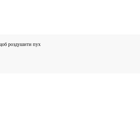
 м’ячиками 2-3
 щоб роздушити пух