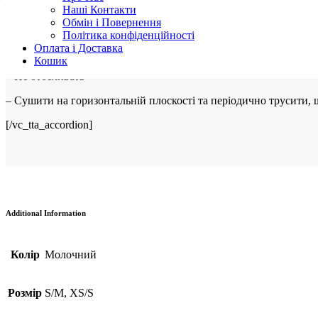
– прати тільки за інструкцією
Наші Контакти
Обмін і Повернення
– Делікатне прання при температурі води 30°C зі спеціальними
Політика конфіденційності
Оплата і Доставка
– Химчистка
Кошик
– Не отбеливать
– Сушити на горизонтальній плоскості та періодично трусити,
[/vc_tta_accordion]
Additional Information
Колір
Молочний
Розмір
S/M, XS/S