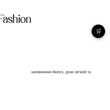
🛒
рний режим -20°C, наповнювач біопух, дуже легкий та