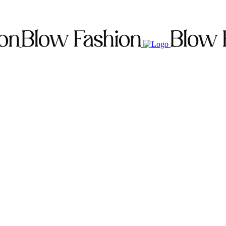
ZE
бається, пуховик на блискавці, має дві бічні кишені. Температу
5cm