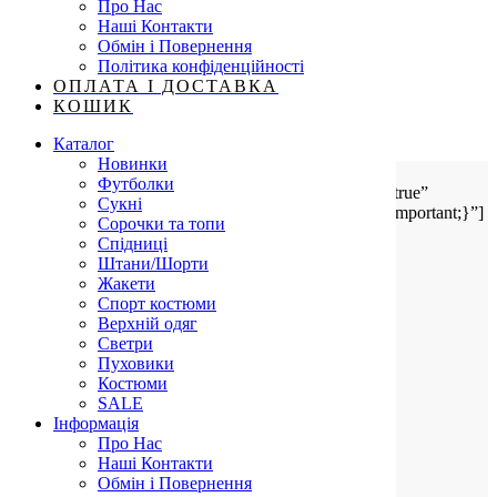
Про Нас
Розмір
Clear
Наші Контакти
ЛАЙНЕР-
Обмін і Повернення
СОРОЧКА
До кошика
Політика конфіденційності
З
SKU:
17871
Category:
Верхній одяг
ОПЛАТА І ДОСТАВКА
КИШЕНЯМИ
КОШИК
quantity
Description
Каталог
Новинки
Футболки
[vc_tta_accordion active_section=”2″ collapsible_all=”true”
Сукні
css=”.vc_custom_1508871943695{padding-left: 0px !important;}”]
Сорочки та топи
Спідниці
ОБМІРИ
Штани/Шорти
Жакети
Спорт костюми
Верхній одяг
Светри
Пуховики
/vc_column_text]
Костюми
SALE
СКЛАД
Інформація
Про Нас
ПЛАЩІВКА 100%
Наші Контакти
Обмін і Повернення