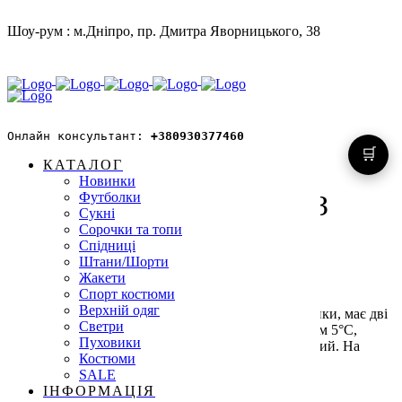
Sale
Шоу-рум : м.Дніпро, пр. Дмитра Яворницького, 38
Онлайн консультант: 
+380930377460
🛒
КАТАЛОГ
Новинки
Футболки
ЛАЙНЕР-СОРОЧКА З
Сукні
Сорочки та топи
КИШЕНЯМИ
Спідниці
Штани/Шорти
Жакети
Original
Current
4,000
₴
3,000
₴
Спорт костюми
price
price
Верхній одяг
Об’ємний лайнер-сорочка з кишенями, срібні кнопки, має дві
was:
is:
Светри
накладні кишені на застібки. Температурний режим 5°C,
4,000 ₴.
3,000 ₴.
Пуховики
наповнювач біопух, легкий і теплий, гіпоалергенний. На
Костюми
моделі розмір M/L при зрості 177см
SALE
ІНФОРМАЦІЯ
Колір