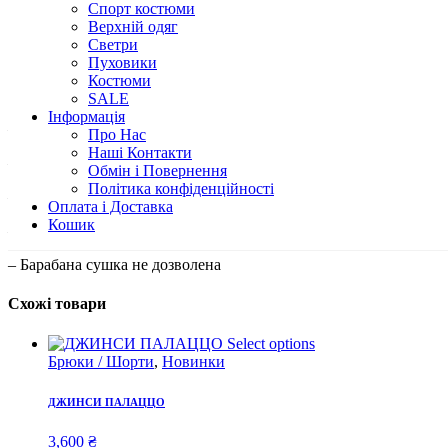
Спорт костюми
Верхній одяг
[/vc_tta_accordion]
Светри
Пуховики
Костюми
[/vc_column]
SALE
Інформація
— Ручне прання
Про Нас
Наші Контакти
– Деликатне прання при температурі води 30°C
Обмін і Повернення
Політика конфіденційності
– прасувати паром не більше 110°C
Оплата і Доставка
Кошик
– Не відбілювати
– Барабана сушка не дозволена
Схожі товари
Select options
Брюки / Шорти
,
Новинки
ДЖИНСИ ПАЛАЦЦО
3,600
₴