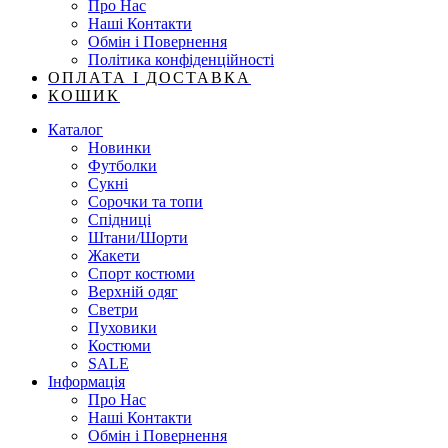
Про Нас
Наші Контакти
Обмін і Повернення
Політика конфіденційності
ОПЛАТА І ДОСТАВКА
КОШИК
Каталог
Новинки
Футболки
Сукні
Сорочки та топи
Спідниці
Штани/Шорти
Жакети
Спорт костюми
Верхній одяг
Светри
Пуховики
Костюми
SALE
Інформація
Про Нас
Наші Контакти
Обмін і Повернення