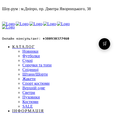
Шоу-рум : м.Дніпро, пр. Дмитра Яворницького, 38
Онлайн консультант: 
+380930377460
🛒
КАТАЛОГ
Новинки
Футболки
Сукні
Сорочки та топи
Спідниці
Штани/Шорти
Жакети
Спорт костюми
Верхній одяг
Светри
Пуховики
Костюми
SALE
ІНФОРМАЦІЯ