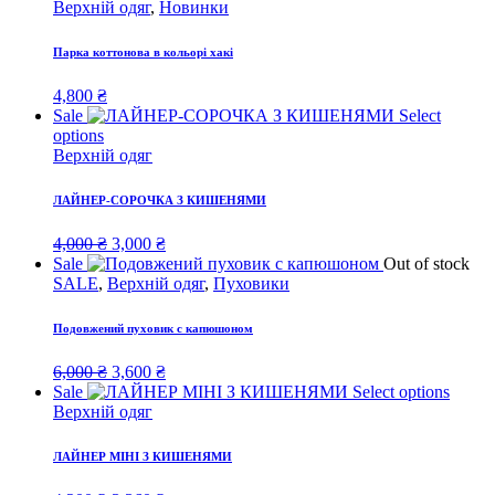
Верхній одяг
,
Новинки
Парка коттонова в кольорі хакі
4,800
₴
Sale
Select
options
Верхній одяг
ЛАЙНЕР-СОРОЧКА З КИШЕНЯМИ
Original
Current
4,000
₴
3,000
₴
price
price
Sale
Out of stock
was:
is:
SALE
,
Верхній одяг
,
Пуховики
4,000 ₴.
3,000 ₴.
Подовжений пуховик с капюшоном
Original
Current
6,000
₴
3,600
₴
price
price
Sale
Select options
was:
is:
Верхній одяг
6,000 ₴.
3,600 ₴.
ЛАЙНЕР МІНІ З КИШЕНЯМИ