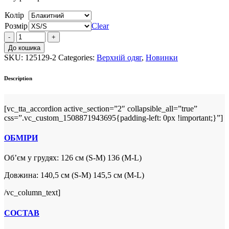
Колір
Розмір
Clear
ДОЩОВИК
З
До кошика
КАПЮШОНОМ
SKU:
125129-2
Categories:
Верхній одяг
,
Новинки
З
БЛИСКУЧОЇ
Description
ТКАНИНИ
quantity
[vc_tta_accordion active_section=”2″ collapsible_all=”true”
css=”.vc_custom_1508871943695{padding-left: 0px !important;}”]
ОБМІРИ
Об’єм у грудях: 126 см (S-M) 136 (M-L)
Довжина: 140,5 см (S-M) 145,5 см (M-L)
/vc_column_text]
СОСТАВ